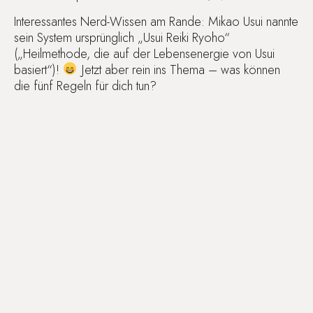
Interessantes Nerd-Wissen am Rande: Mikao Usui nannte
sein System ursprünglich „Usui Reiki Ryoho“
(„Heilmethode, die auf der Lebensenergie von Usui
basiert“)!
Jetzt aber rein ins Thema – was können
die fünf Regeln für dich tun?
NUTZE DIESE
MAGISCHE KRAFT DER 5
REIKI LEBENSREGELN –
FÜR DICH
Wie bereits erwähnt, geht von den Reiki Lebensregeln
eine ganz besondere Energie aus. Indem du sie im
Alltag beherzigst und sie regelmäßig durchdenkst, kannst
du nachhaltige Veränderungen in deinem Leben
bewirken. Das Schöne daran ist: Jeder kann diese
Magie nutzen, unabhängig davon, ob er oder sie mit